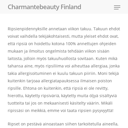
Skip
Menu
Charmantebeauty Finland
to
main
content
Ripsienpidennyksille annetaan viikon takuu. Takuun ehdot
voivat vaihdella tekijäkohtaisesti, mutta yleiset ehdot ovat,
että ripsiä on hoidettu kotona 100% annettujen ohjeiden
mukaan ja ilmoitus ongelmista tehdään viikon sisään
laitosta, jolloin myös takuuhuollosta sovitaan. Kuten mikä
tahansa aine, myös ripsiliima voi aiheuttaa allergiaa, jonka
takia allergisoituminen ei kuulu takuun piiriin. Moni tekijä
kuitenkin tarjoaa allergiatapauksessa ilmaisen poiston
ripsille. Ehtona on kuitenkin, että ripsiä ei ole revitty,
hierottu, käytetty ripsiväriä, käytetty muita öljyä sisältyviä
tuotteita tai jos on mekaanisesti käsitelty väärin. Mikäli
ripissäsi on meikkiä, emme voi taata ripsien pysyvyyttä!
Ripset on pestävä ainoastaan siihen tarkoitetulla aineella,