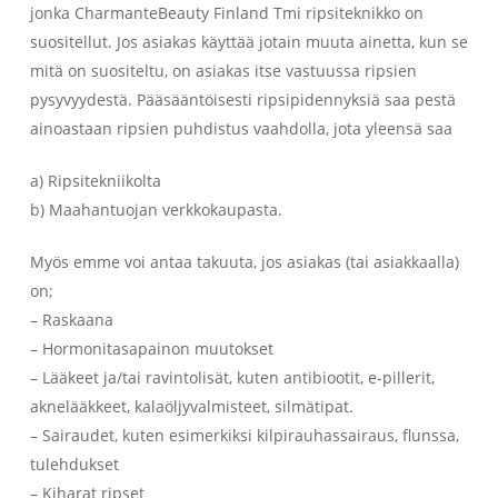
jonka CharmanteBeauty Finland Tmi ripsiteknikko on
suositellut. Jos asiakas käyttää jotain muuta ainetta, kun se
mitä on suositeltu, on asiakas itse vastuussa ripsien
pysyvyydestä. Pääsääntöisesti ripsipidennyksiä saa pestä
ainoastaan ripsien puhdistus vaahdolla, jota yleensä saa
a) Ripsitekniikolta
b) Maahantuojan verkkokaupasta.
Myös emme voi antaa takuuta, jos asiakas (tai asiakkaalla)
on;
– Raskaana
– Hormonitasapainon muutokset
– Lääkeet ja/tai ravintolisät, kuten antibiootit, e-pillerit,
aknelääkkeet, kalaöljyvalmisteet, silmätipat.
– Sairaudet, kuten esimerkiksi kilpirauhassairaus, flunssa,
tulehdukset
– Kiharat ripset